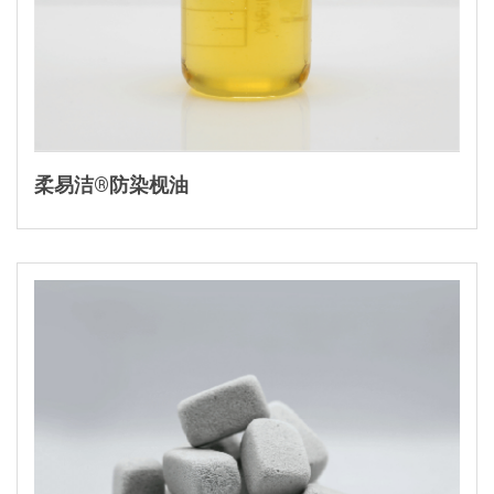
柔易洁®防染枧油