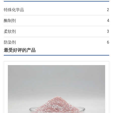
特殊化学品
2
酶制剂
4
柔软剂
3
防染剂
6
最受好评的产品