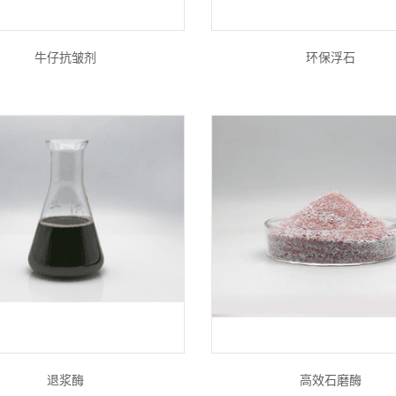
牛仔抗皱剂
环保浮石
退浆酶
高效石磨酶