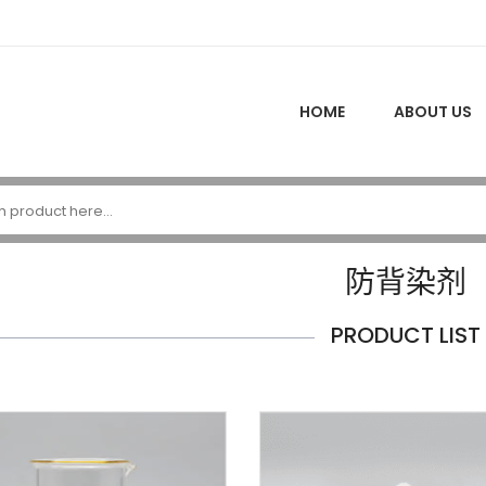
HOME
ABOUT US
防背染剂
PRODUCT LIST