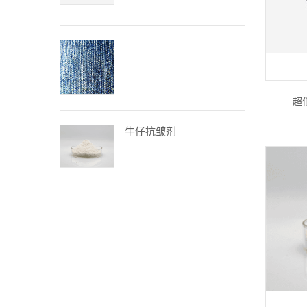
超
牛仔抗皱剂