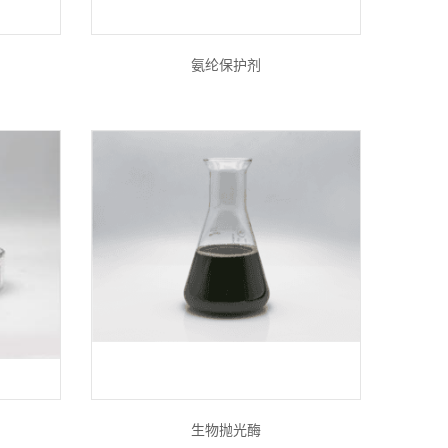
氨纶保护剂
生物抛光酶