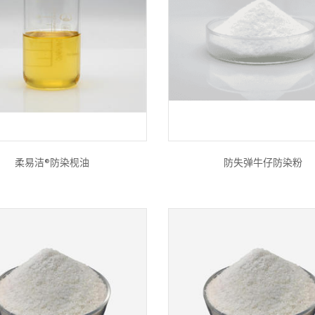
柔易洁®防染枧油
防失弹牛仔防染粉